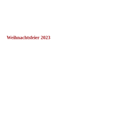
P1150034
P1150031
P1150038
Weihnachtsfeier 2023
K5P64294
K5P64302
K5P64314
K5P64324
K5P64346
K5P64356
K5P64361
K5P64358