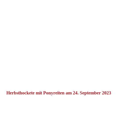
Herbsthockete mit Ponyreiten am 24. September 2023
2023-09-24 Herbsthockete (1)
2023-09-24 Herbsthockete (2)
2023-09-24 Herbsthockete (4)