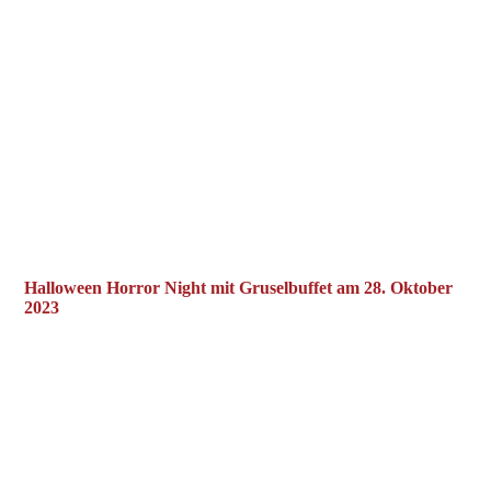
K5P64389
K5P64403
K5P64404
K5P64422_1
K5P64444
K5P64471
K5P64477
Halloween Horror Night mit Gruselbuffet am 28. Oktober
2023
2023-10-28 Halloween Grusel Buffet (1)
2023-10-28 Halloween Grusel Buffet (2)
2023-10-28 Halloween Grusel Buffet (3)
2023-10-28 Halloween Grusel Buffet (4)