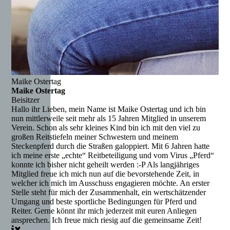
Maike Ostertag
Maike Ostertag
Beisitzer
Hallo ihr Lieben, mein Name ist Maike Ostertag und ich bin
nun mittlerweile seit mehr als 15 Jahren Mitglied in unserem
Verein. Schon als sehr kleines Kind bin ich mit den viel zu
großen Reitstiefeln meiner Schwestern und meinem
Steckenpferd durch die Straßen galoppiert. Mit 6 Jahren hatte
ich meine erste „echte“ Reitbeteiligung und vom Virus „Pferd“
konnte ich bisher nicht geheilt werden :-P Als langjähriges
Mitglied freue ich mich nun auf die bevorstehende Zeit, in
welcher ich mich im Ausschuss engagieren möchte. An erster
Stelle steht für mich der Zusammenhalt, ein wertschätzender
Umgang und beste sportliche Bedingungen für Pferd und
Reiter. Gerne könnt ihr mich jederzeit mit euren Anliegen
ansprechen. Ich freue mich riesig auf die gemeinsame Zeit!