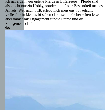
ich außerdem vier eigene Pferde in Eigenregie – Pferde sind
also nicht nur ein Hobby, sondern ein fester Bestandteil meines
Alltags. Wer mich trifft, erlebt mich meistens gut gelaunt,
vielleicht ein kleines bisschen chaotisch und eher selten leise –
aber immer mit Engagement für die Pferde und die
Stallgemeinschaft.