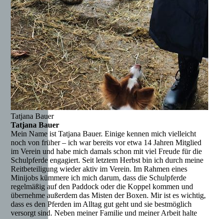
Tatjana Bauer
Tatjana Bauer
Mein Name ist Tatjana Bauer. Einige kennen mich vielleicht
noch von früher – ich war bereits vor etwa 14 Jahren Mitglied
im Verein und habe mich damals schon mit viel Freude für die
Schulpferde engagiert. Seit letztem Herbst bin ich durch meine
Reitbeteiligung wieder aktiv im Verein. Im Rahmen eines
Minijobs kümmere ich mich darum, dass die Schulpferde
regelmäßig auf den Paddock oder die Koppel kommen und
übernehme außerdem das Misten der Boxen. Mir ist es wichtig,
dass es den Pferden im Alltag gut geht und sie bestmöglich
versorgt sind. Neben meiner Familie und meiner Arbeit halte