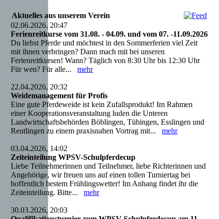
Aktuelles aus unserem Verein
02.06.2026, 20:47
Ferienreitkurse vom 31.08. - 04.09. und vom 07. -11.09.2026
Du liebst Pferde und möchtest in den Sommerferien viel Zeit
mit ihnen verbringen? Dann mach mit bei unseren
Ferienreitkursen! Wann? Täglich von 8:30 Uhr bis 12:30 Uhr
Für wen? Für alle...
mehr
22.04.2026, 20:32
Weidemanagement für Profis
Eine gute Pferdeweide ist kein Zufallsprodukt! Im Rahmen
einer Kooperationsveranstaltung luden die Unteren
Landwirtschaftsbehörden Böblingen, Tübingen, Esslingen und
Reutlingen zu einem praxisnahen Vortrag mit...
mehr
03.04.2026, 14:02
Zeiteinteilung WPSV-Schulpferdecup
Liebe Teilnehmerinnen und Teilnehmer, liebe Richterinnen und
Angehörige, wir freuen uns auf einen tollen Turniertag bei
hoffentlich bestem Frühlingswetter! Im Anhang findet ihr die
Zeiteinteilung. Bitte...
mehr
30.03.2026, 20:03
Qualifikationsturnier zum WPSV Schulpferdecup am 11.